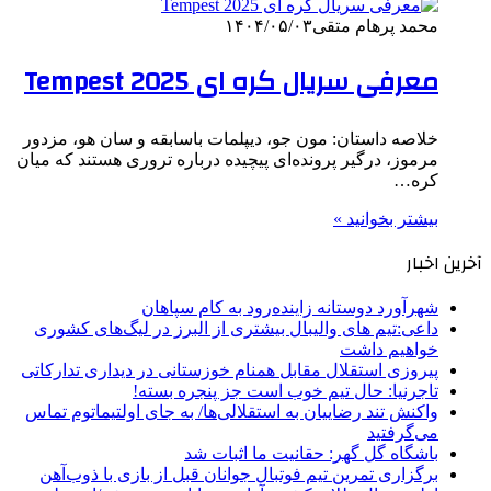
محمد پرهام متقی
۱۴۰۴/۰۵/۰۳
معرفی سریال کره ای Tempest 2025
خلاصه داستان: مون جو، دیپلمات باسابقه و سان هو، مزدور
مرموز، درگیر پرونده‌ای پیچیده درباره تروری هستند که میان
کره…
بیشتر بخوانید »
آخرین اخبار
شهرآورد دوستانه زاینده‌رود به کام سپاهان
داعی:تیم های والیبال بیشتری از البرز در لیگ‌های کشوری
خواهیم داشت
پیروزی استقلال مقابل همنام خوزستانی در دیداری تدارکاتی
تاجرنیا: حال تیم خوب است جز پنجره بسته!
واکنش تند رضاییان به استقلالی‌ها/ به جای اولتیماتوم تماس
می‌گرفتید
باشگاه گل گهر: حقانیت ما اثبات شد
برگزاری تمرین تیم فوتبال جوانان قبل از بازی با ذوب‌آهن