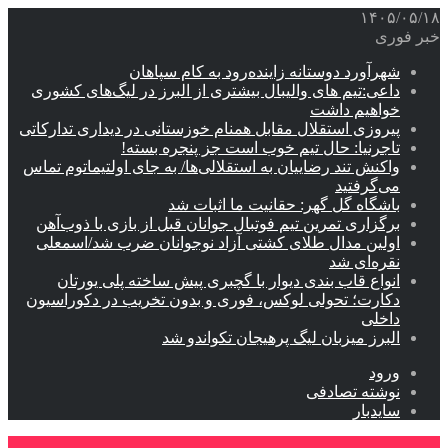
۱۴۰۵/۰۵/۱۸
خبر فوری
شهرآورد دوستانه زاینده‌رود به کام سپاهان
داعی:تیم های والیبال بیشتری از البرز در لیگ‌های کشوری
خواهیم داشت
پیروزی استقلال مقابل همنام خوزستانی در دیداری تدارکاتی
تاجرنیا: حال تیم خوب است جز پنجره بسته!
واکنش تند رضاییان به استقلالی‌ها/ به جای اولتیماتوم تماس
می‌گرفتید
باشگاه گل گهر: حقانیت ما اثبات شد
برگزاری تمرین تیم فوتبال جوانان قبل از بازی با ذوب‌آهن
اولین مدال طلای کشتی آزاد نوجوانان ضرب شد/اسمعلی
نقره‌ای شد
انواع قاب بندی دیوار با گچبری پیش ساخته پلی یورتان
دکارت؛ تحولی لوکس، فوری و بدون تخریب در دکوراسیون
داخلی
البرز میزبان لیگ پرهیجان تکواندو شد
ورود
نوشته تصادفی
سایدبار