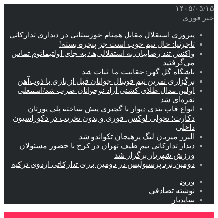
۱۴۰۵/۰۵/۱۵
خبر فوری
پیروزی استقلال مقابل همنام خوزستانی در دیداری تدارکاتی
تاجرنیا: حال تیم خوب است جز پنجره بسته!
واکنش تند رضاییان به استقلالی‌ها/ به جای اولتیماتوم تماس
می‌گرفتید
باشگاه گل گهر: حقانیت ما اثبات شد
برگزاری تمرین تیم فوتبال جوانان قبل از بازی با ذوب‌آهن
اولین مدال طلای کشتی آزاد نوجوانان ضرب شد/اسمعلی
نقره‌ای شد
انواع قاب بندی دیوار با گچبری پیش ساخته پلی یورتان
دکارت؛ تحولی لوکس، فوری و بدون تخریب در دکوراسیون
داخلی
البرز میزبان لیگ پرهیجان تکواندو شد
دیدار تدارکاتی تیم طیف تهران در کرج با حضور مسئولان
ورزش شهریار برگزار شد
دومین برد پرسپولیس در دومین بازی تدارکاتی اردوی ترکیه
ورود
نوشته تصادفی
سایدبار