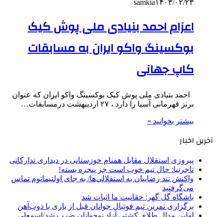
samkia
۱۴۰۳/۰۲/۲۳
اعزام احمد بنیادی ملی پوش کیک
بوکسینگ واکو ایران به مسابقات
کاپ جهانی
احمد بنیادی ملی پوش کیک بوکسینگ واکو ایران که عنوان
برنز قهرمانی آسیا را دارد ، ۲۷ اردیبهشت درمسابقات…
بیشتر بخوانید »
آخرین اخبار
پیروزی استقلال مقابل همنام خوزستانی در دیداری تدارکاتی
تاجرنیا: حال تیم خوب است جز پنجره بسته!
واکنش تند رضاییان به استقلالی‌ها/ به جای اولتیماتوم تماس
می‌گرفتید
باشگاه گل گهر: حقانیت ما اثبات شد
برگزاری تمرین تیم فوتبال جوانان قبل از بازی با ذوب‌آهن
اولین مدال طلای کشتی آزاد نوجوانان ضرب شد/اسمعلی