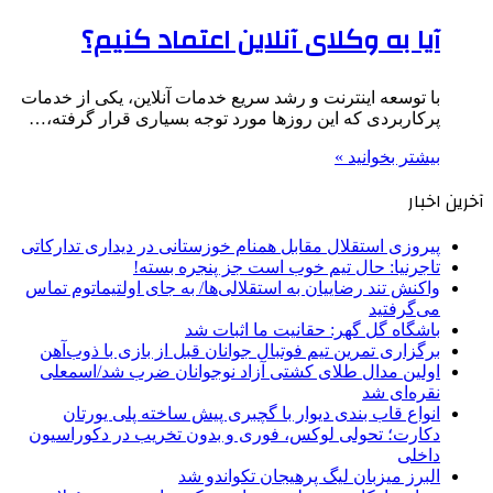
آیا به وکلای آنلاین اعتماد کنیم؟
با توسعه اینترنت و رشد سریع خدمات آنلاین، یکی از خدمات
پرکاربردی که این روزها مورد توجه بسیاری قرار گرفته،…
بیشتر بخوانید »
آخرین اخبار
پیروزی استقلال مقابل همنام خوزستانی در دیداری تدارکاتی
تاجرنیا: حال تیم خوب است جز پنجره بسته!
واکنش تند رضاییان به استقلالی‌ها/ به جای اولتیماتوم تماس
می‌گرفتید
باشگاه گل گهر: حقانیت ما اثبات شد
برگزاری تمرین تیم فوتبال جوانان قبل از بازی با ذوب‌آهن
اولین مدال طلای کشتی آزاد نوجوانان ضرب شد/اسمعلی
نقره‌ای شد
انواع قاب بندی دیوار با گچبری پیش ساخته پلی یورتان
دکارت؛ تحولی لوکس، فوری و بدون تخریب در دکوراسیون
داخلی
البرز میزبان لیگ پرهیجان تکواندو شد