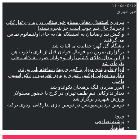
۱۴۰۵/۰۵/۱۶
خبر فوری
پیروزی استقلال مقابل همنام خوزستانی در دیداری تدارکاتی
تاجرنیا: حال تیم خوب است جز پنجره بسته!
واکنش تند رضاییان به استقلالی‌ها/ به جای اولتیماتوم تماس
می‌گرفتید
باشگاه گل گهر: حقانیت ما اثبات شد
برگزاری تمرین تیم فوتبال جوانان قبل از بازی با ذوب‌آهن
اولین مدال طلای کشتی آزاد نوجوانان ضرب شد/اسمعلی
نقره‌ای شد
انواع قاب بندی دیوار با گچبری پیش ساخته پلی یورتان
دکارت؛ تحولی لوکس، فوری و بدون تخریب در دکوراسیون
داخلی
البرز میزبان لیگ پرهیجان تکواندو شد
دیدار تدارکاتی تیم طیف تهران در کرج با حضور مسئولان
ورزش شهریار برگزار شد
دومین برد پرسپولیس در دومین بازی تدارکاتی اردوی ترکیه
ورود
نوشته تصادفی
سایدبار