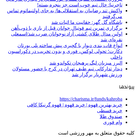
تاجرنیا: حال تیم خوب است جز پنجره بسته!
واکنش تند رضاییان به استقلالی‌ها/ به جای اولتیماتوم تماس
می‌گرفتید
باشگاه گل گهر: حقانیت ما اثبات شد
برگزاری تمرین تیم فوتبال جوانان قبل از بازی با ذوب‌آهن
اولین مدال طلای کشتی آزاد نوجوانان ضرب شد/اسمعلی
نقره‌ای شد
انواع قاب بندی دیوار با گچبری پیش ساخته پلی یورتان
دکارت؛ تحولی لوکس، فوری و بدون تخریب در دکوراسیون
داخلی
البرز میزبان لیگ پرهیجان تکواندو شد
دیدار تدارکاتی تیم طیف تهران در کرج با حضور مسئولان
ورزش شهریار برگزار شد
پیوندها
https://charisma.ir/funds/kahroba
خرید بهترین قهوه | خرید قهوه | قهوه گرنیکا کافی
خرید قسطی
صندوق طلا
وام فوری
کلیه حقوق متعلق به مهر ورزشی است