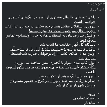
۱۴۰۵/۰۵/۱۷
خبر فوری
داعی:تیم های والیبال بیشتری از البرز در لیگ‌های کشوری
خواهیم داشت
پیروزی استقلال مقابل همنام خوزستانی در دیداری تدارکاتی
تاجرنیا: حال تیم خوب است جز پنجره بسته!
واکنش تند رضاییان به استقلالی‌ها/ به جای اولتیماتوم تماس
می‌گرفتید
باشگاه گل گهر: حقانیت ما اثبات شد
برگزاری تمرین تیم فوتبال جوانان قبل از بازی با ذوب‌آهن
اولین مدال طلای کشتی آزاد نوجوانان ضرب شد/اسمعلی
نقره‌ای شد
انواع قاب بندی دیوار با گچبری پیش ساخته پلی یورتان
دکارت؛ تحولی لوکس، فوری و بدون تخریب در دکوراسیون
داخلی
البرز میزبان لیگ پرهیجان تکواندو شد
دیدار تدارکاتی تیم طیف تهران در کرج با حضور مسئولان
ورزش شهریار برگزار شد
ورود
نوشته تصادفی
سایدبار