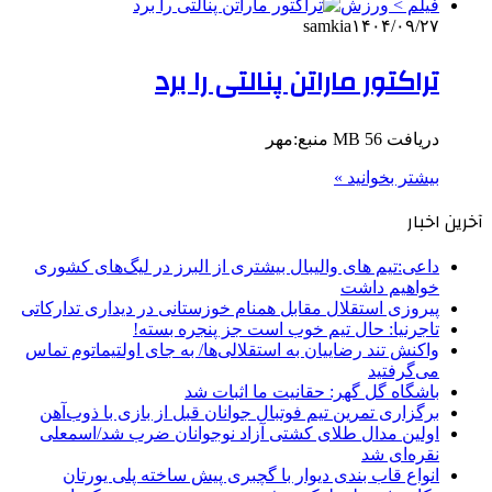
فیلم > ورزش
samkia
۱۴۰۴/۰۹/۲۷
تراکتور ماراتن پنالتی را برد
دریافت 56 MB منبع:مهر
بیشتر بخوانید »
آخرین اخبار
داعی:تیم های والیبال بیشتری از البرز در لیگ‌های کشوری
خواهیم داشت
پیروزی استقلال مقابل همنام خوزستانی در دیداری تدارکاتی
تاجرنیا: حال تیم خوب است جز پنجره بسته!
واکنش تند رضاییان به استقلالی‌ها/ به جای اولتیماتوم تماس
می‌گرفتید
باشگاه گل گهر: حقانیت ما اثبات شد
برگزاری تمرین تیم فوتبال جوانان قبل از بازی با ذوب‌آهن
اولین مدال طلای کشتی آزاد نوجوانان ضرب شد/اسمعلی
نقره‌ای شد
انواع قاب بندی دیوار با گچبری پیش ساخته پلی یورتان