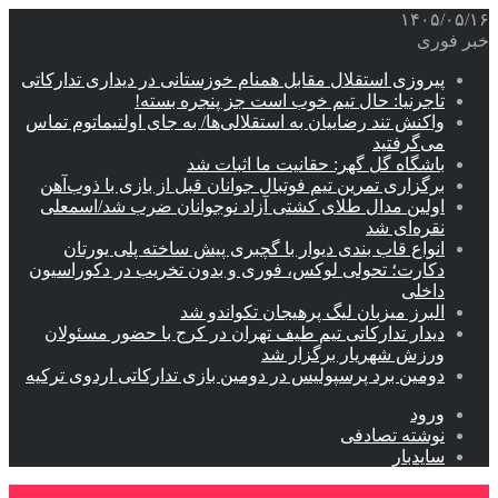
۱۴۰۵/۰۵/۱۶
خبر فوری
پیروزی استقلال مقابل همنام خوزستانی در دیداری تدارکاتی
تاجرنیا: حال تیم خوب است جز پنجره بسته!
واکنش تند رضاییان به استقلالی‌ها/ به جای اولتیماتوم تماس
می‌گرفتید
باشگاه گل گهر: حقانیت ما اثبات شد
برگزاری تمرین تیم فوتبال جوانان قبل از بازی با ذوب‌آهن
اولین مدال طلای کشتی آزاد نوجوانان ضرب شد/اسمعلی
نقره‌ای شد
انواع قاب بندی دیوار با گچبری پیش ساخته پلی یورتان
دکارت؛ تحولی لوکس، فوری و بدون تخریب در دکوراسیون
داخلی
البرز میزبان لیگ پرهیجان تکواندو شد
دیدار تدارکاتی تیم طیف تهران در کرج با حضور مسئولان
ورزش شهریار برگزار شد
دومین برد پرسپولیس در دومین بازی تدارکاتی اردوی ترکیه
ورود
نوشته تصادفی
سایدبار