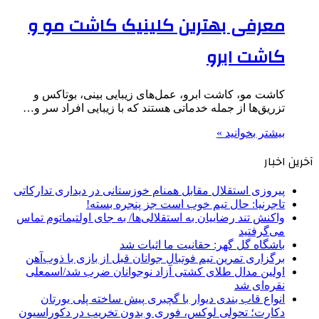
معرفی بهترین کلینیک کاشت مو و
کاشت ابرو
کاشت مو، کاشت ابرو، عمل‌های زیبایی بینی، بوتاکس و
تزریق‌ها از جمله خدماتی هستند که با زیبایی افراد سر و…
بیشتر بخوانید »
آخرین اخبار
پیروزی استقلال مقابل همنام خوزستانی در دیداری تدارکاتی
تاجرنیا: حال تیم خوب است جز پنجره بسته!
واکنش تند رضاییان به استقلالی‌ها/ به جای اولتیماتوم تماس
می‌گرفتید
باشگاه گل گهر: حقانیت ما اثبات شد
برگزاری تمرین تیم فوتبال جوانان قبل از بازی با ذوب‌آهن
اولین مدال طلای کشتی آزاد نوجوانان ضرب شد/اسمعلی
نقره‌ای شد
انواع قاب بندی دیوار با گچبری پیش ساخته پلی یورتان
دکارت؛ تحولی لوکس، فوری و بدون تخریب در دکوراسیون