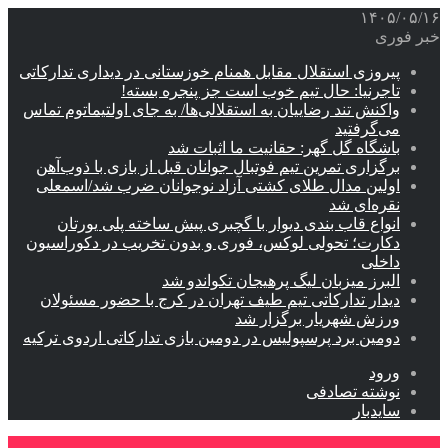
۱۴۰۵/۰۵/۱۶
خبر فوری
پیروزی استقلال مقابل همنام خوزستانی در دیداری تدارکاتی
تاجرنیا: حال تیم خوب است جز پنجره بسته!
واکنش تند رضاییان به استقلالی‌ها/ به جای اولتیماتوم تماس
می‌گرفتید
باشگاه گل گهر: حقانیت ما اثبات شد
برگزاری تمرین تیم فوتبال جوانان قبل از بازی با ذوب‌آهن
اولین مدال طلای کشتی آزاد نوجوانان ضرب شد/اسمعلی
نقره‌ای شد
انواع قاب بندی دیوار با گچبری پیش ساخته پلی یورتان
دکارت؛ تحولی لوکس، فوری و بدون تخریب در دکوراسیون
داخلی
البرز میزبان لیگ پرهیجان تکواندو شد
دیدار تدارکاتی تیم طیف تهران در کرج با حضور مسئولان
ورزش شهریار برگزار شد
دومین برد پرسپولیس در دومین بازی تدارکاتی اردوی ترکیه
ورود
نوشته تصادفی
سایدبار