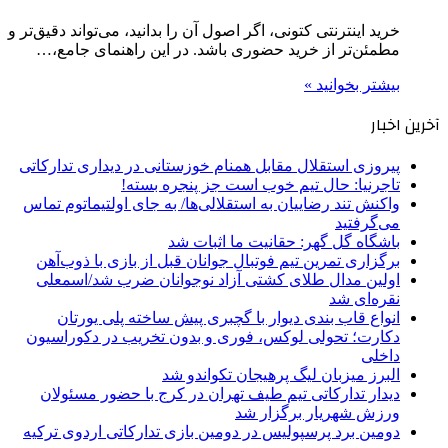
خرید اینترنتی کتونی، اگر اصول آن را بدانید، می‌تواند دقیق‌تر و
مطمئن‌تر از خرید حضوری باشد. در این راهنمای جامع،…
بیشتر بخوانید »
آخرین اخبار
پیروزی استقلال مقابل همنام خوزستانی در دیداری تدارکاتی
تاجرنیا: حال تیم خوب است جز پنجره بسته!
واکنش تند رضاییان به استقلالی‌ها/ به جای اولتیماتوم تماس
می‌گرفتید
باشگاه گل گهر: حقانیت ما اثبات شد
برگزاری تمرین تیم فوتبال جوانان قبل از بازی با ذوب‌آهن
اولین مدال طلای کشتی آزاد نوجوانان ضرب شد/اسمعلی
نقره‌ای شد
انواع قاب بندی دیوار با گچبری پیش ساخته پلی یورتان
دکارت؛ تحولی لوکس، فوری و بدون تخریب در دکوراسیون
داخلی
البرز میزبان لیگ پرهیجان تکواندو شد
دیدار تدارکاتی تیم طیف تهران در کرج با حضور مسئولان
ورزش شهریار برگزار شد
دومین برد پرسپولیس در دومین بازی تدارکاتی اردوی ترکیه