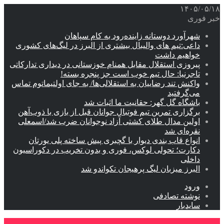
۱۴۰۵/۰۵/۱۸
خبر فوری
شهرآورد دوستانه زاینده‌رود به کام سپاهان
داعی:تیم های والیبال بیشتری از البرز در لیگ‌های کشوری
خواهیم داشت
پیروزی استقلال مقابل همنام خوزستانی در دیداری تدارکاتی
تاجرنیا: حال تیم خوب است جز پنجره بسته!
واکنش تند رضاییان به استقلالی‌ها/ به جای اولتیماتوم تماس
می‌گرفتید
باشگاه گل گهر: حقانیت ما اثبات شد
برگزاری تمرین تیم فوتبال جوانان قبل از بازی با ذوب‌آهن
اولین مدال طلای کشتی آزاد نوجوانان ضرب شد/اسمعلی
نقره‌ای شد
انواع قاب بندی دیوار با گچبری پیش ساخته پلی یورتان
دکارت؛ تحولی لوکس، فوری و بدون تخریب در دکوراسیون
داخلی
البرز میزبان لیگ پرهیجان تکواندو شد
ورود
نوشته تصادفی
سایدبار