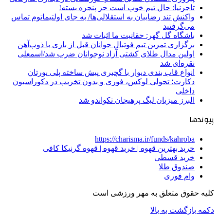
تاجرنیا: حال تیم خوب است جز پنجره بسته!
واکنش تند رضاییان به استقلالی‌ها/ به جای اولتیماتوم تماس
می‌گرفتید
باشگاه گل گهر: حقانیت ما اثبات شد
برگزاری تمرین تیم فوتبال جوانان قبل از بازی با ذوب‌آهن
اولین مدال طلای کشتی آزاد نوجوانان ضرب شد/اسمعلی
نقره‌ای شد
انواع قاب بندی دیوار با گچبری پیش ساخته پلی یورتان
دکارت؛ تحولی لوکس، فوری و بدون تخریب در دکوراسیون
داخلی
البرز میزبان لیگ پرهیجان تکواندو شد
پیوندها
https://charisma.ir/funds/kahroba
خرید بهترین قهوه | خرید قهوه | قهوه گرنیکا کافی
خرید قسطی
صندوق طلا
وام فوری
کلیه حقوق متعلق به مهر ورزشی است
دکمه بازگشت به بالا